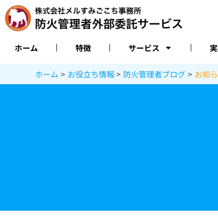
内
容
を
ス
ホーム
特徴
サービス
実
キ
ッ
ホーム
お役立ち情報
防火管理者ブログ
お知ら
プ