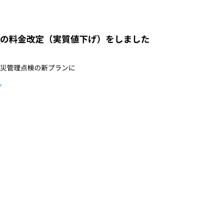
ペ
ペ
の料金改定（実質値下げ）をしました
ー
ー
ジ
ジ
災管理点検の新プランに
»