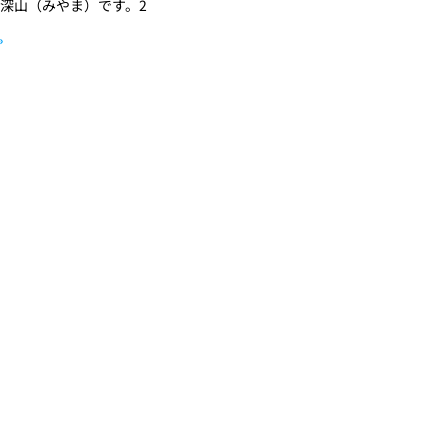
深山（みやま）です。2
»