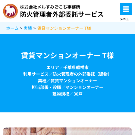
内
容
を
メニュー
ス
ホーム
実績
賃貸マンションオーナー T様
キ
ッ
プ
賃貸マンションオーナー T様
エリア／千葉県船橋市
利用サービス／防火管理者の外部委託（建物）
業種／賃貸マンションオーナー
担当部署・役職／マンションオーナー
建物規模／30戸