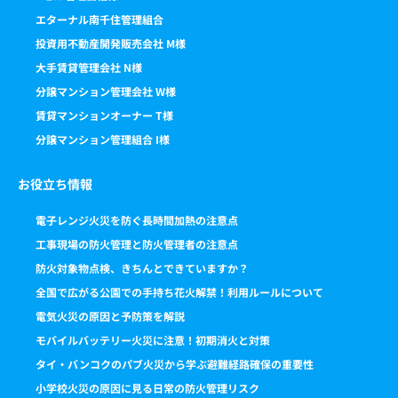
エターナル南千住管理組合
投資用不動産開発販売会社 M様
大手賃貸管理会社 N様
分譲マンション管理会社 W様
賃貸マンションオーナー T様
分譲マンション管理組合 I様
お役立ち情報
電子レンジ火災を防ぐ長時間加熱の注意点
工事現場の防火管理と防火管理者の注意点
防火対象物点検、きちんとできていますか？
全国で広がる公園での手持ち花火解禁！利用ルールについて
電気火災の原因と予防策を解説
モバイルバッテリー火災に注意！初期消火と対策
タイ・バンコクのパブ火災から学ぶ避難経路確保の重要性
小学校火災の原因に見る日常の防火管理リスク