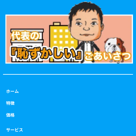
e
t
t
t
b
a
t
u
o
g
e
b
o
r
r
e
k
a
m
ホーム
特徴
価格
サービス