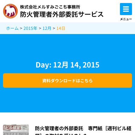
内
容
を
メニュー
ス
ホーム
2015年
12月
14日
キ
ッ
プ
Day: 12月 14, 2015
資料ダウンロードはこちら
防火管理者の外部委託 専門紙［週刊ビル経