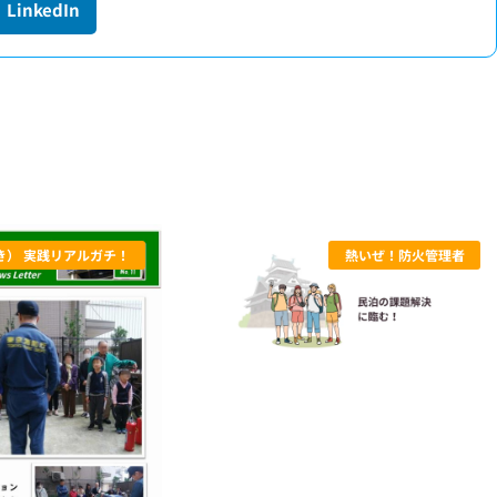
LinkedIn
き） 実践リアルガチ！
熱いぜ！防火管理者