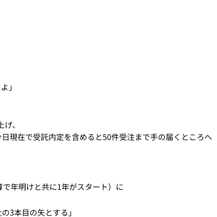
たよ」
上げ、
日現在で受託内定を含めると50件受注まで手の届くところへ
算で年明けと共に1年がスタート）に
の3本目の矢とする」