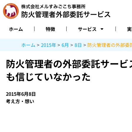
内
容
を
ス
ホーム
特徴
サービス
実
キ
ッ
ホーム
2015年
6月
8日
防火管理者の外部委
プ
防火管理者の外部委託サービ
も信じていなかった
2015年6月8日
考え方・想い