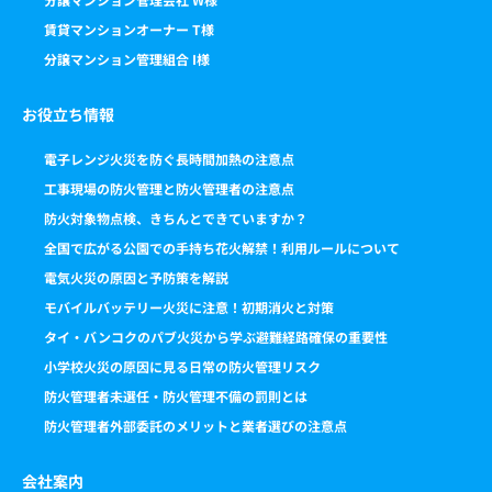
賃貸マンションオーナー T様
分譲マンション管理組合 I様
お役立ち情報
電子レンジ火災を防ぐ長時間加熱の注意点
工事現場の防火管理と防火管理者の注意点
防火対象物点検、きちんとできていますか？
全国で広がる公園での手持ち花火解禁！利用ルールについて
電気火災の原因と予防策を解説
モバイルバッテリー火災に注意！初期消火と対策
タイ・バンコクのパブ火災から学ぶ避難経路確保の重要性
小学校火災の原因に見る日常の防火管理リスク
防火管理者未選任・防火管理不備の罰則とは
防火管理者外部委託のメリットと業者選びの注意点
会社案内