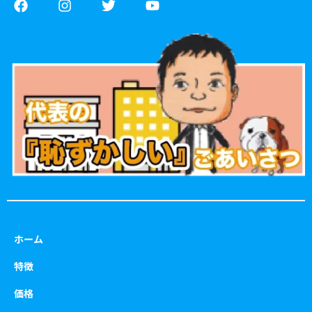
a
n
w
o
c
s
i
u
e
t
t
t
b
a
t
u
o
g
e
b
o
r
r
e
k
a
m
ホーム
特徴
価格