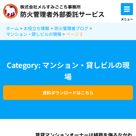
内
容
を
メニュー
ス
ホーム
お役立ち情報
防火管理者ブログ
キ
マンション・貸しビルの現場
ページ 3
ッ
プ
Category: マンション・貸しビルの現
場
資料ダウンロードはこちら
賃貸マンションオーナーは植栽を侮るなかれ
ペ
ペ
ペ
ペ
ペ