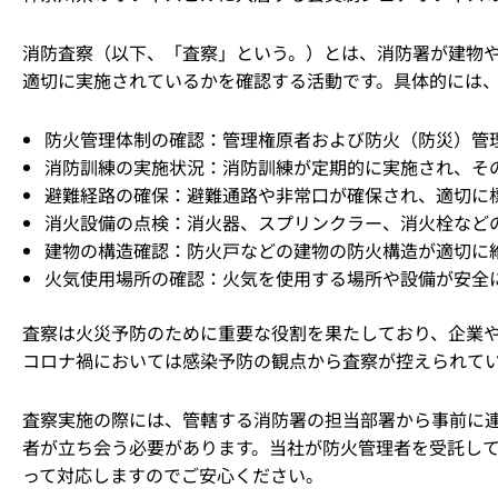
消防査察（以下、「査察」という。）とは、消防署が建物
適切に実施されているかを確認する活動です。具体的には
防火管理体制の確認：管理権原者および防火（防災）管
消防訓練の実施状況：消防訓練が定期的に実施され、そ
避難経路の確保：避難通路や非常口が確保され、適切に
消火設備の点検：消火器、スプリンクラー、消火栓など
建物の構造確認：防火戸などの建物の防火構造が適切に
火気使用場所の確認：火気を使用する場所や設備が安全
査察は火災予防のために重要な役割を果たしており、企業
コロナ禍においては感染予防の観点から査察が控えられて
査察実施の際には、管轄する消防署の担当部署から事前に
者が立ち会う必要があります。当社が防火管理者を受託し
って対応しますのでご安心ください。