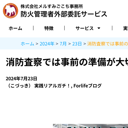
内
容
を
ス
ホーム
特徴
サービス
実
キ
ッ
ホーム
2024年
7月
23日
消防査察では事前
プ
消防査察では事前の準備が大
2024年7月23日
（こづっき） 実践リアルガチ！
,
Forlifeブログ