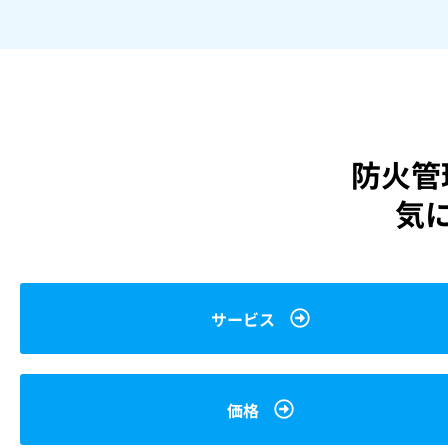
防火管
気
サービス
価格