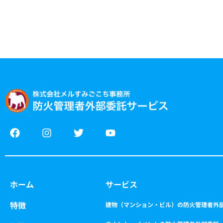
F
I
T
Y
a
n
w
o
c
s
i
u
e
t
t
t
b
a
t
u
o
g
e
b
ホーム
サービス
o
r
r
e
k
a
特徴
m
建物（マンション・ビル）の防火管理者外