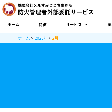
内
容
を
ス
ホーム
特徴
サービス
実
キ
ッ
ホーム
2023年
2月
プ