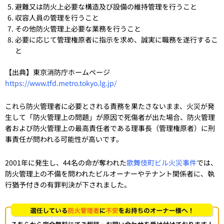
避難又は防火上必要な構造及び設備の維持管理を行うこと
収容人員の管理を行うこと
その他防火管理上必要な業務を行うこと
必要に応じて管理権原者に指示を求め、誠実に職務を遂行するこ
と
【出典】東京消防庁ホームページ
https://www.tfd.metro.tokyo.lg.jp/
これら防火管理者に必要とされる責務を果たさないまま、火災が発
生して「防火管理上の問題」が原因で死傷者が出た場合、防火管理
者および防火管理上の最高責任者である理事長（管理権原者）に刑
事責任が問われる可能性が高いです。
2001年に発生し、44名の命が奪われた
歌舞伎町ビル火災事件
では、
防火管理上の不備を問われたビルオーナーやテナント関係者に、執
行猶予付きの有罪判決が下されました。