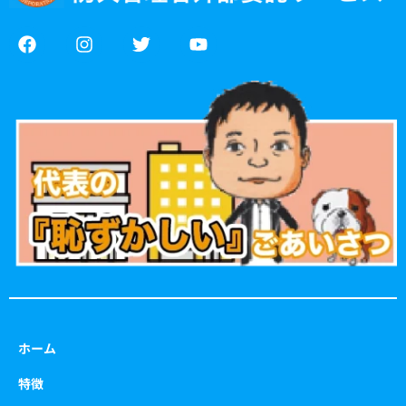
F
I
T
Y
a
n
w
o
c
s
i
u
e
t
t
t
b
a
t
u
o
g
e
b
o
r
r
e
k
a
m
ホーム
特徴