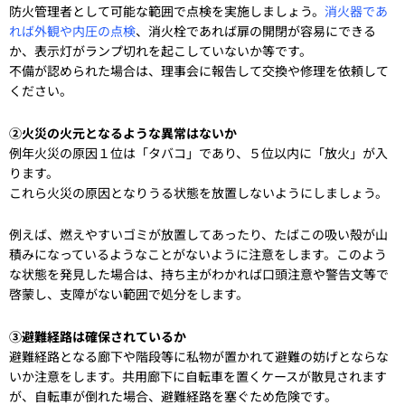
防火管理者として可能な範囲で点検を実施しましょう。
消火器であ
れば外観や内圧の点検
、消火栓であれば扉の開閉が容易にできる
か、表示灯がランプ切れを起こしていないか等です。
不備が認められた場合は、理事会に報告して交換や修理を依頼して
ください。
②火災の火元となるような異常はないか
例年火災の原因１位は「タバコ」であり、５位以内に「放火」が入
ります。
これら火災の原因となりうる状態を放置しないようにしましょう。
例えば、燃えやすいゴミが放置してあったり、たばこの吸い殻が山
積みになっているようなことがないように注意をします。このよう
な状態を発見した場合は、持ち主がわかれば口頭注意や警告文等で
啓蒙し、支障がない範囲で処分をします。
③避難経路は確保されているか
避難経路となる廊下や階段等に私物が置かれて避難の妨げとならな
いか注意をします。共用廊下に自転車を置くケースが散見されます
が、自転車が倒れた場合、避難経路を塞ぐため危険です。