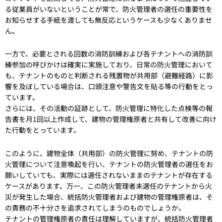
る従業員がいないということが常で、防火管理者の選任の重要性を
お知らせする手紙を渡しても無反応というケースも少なくありませ
ん。
一方で、必要とされる回数の消防訓練および各テナントへの消防訓
練参加の呼びかけは確実に実施しており、日常の防火管理において
も、テナントのものと判断される残置物が共用部（避難経路）に影
響を及ぼしている場合は、口頭注意や警告文を貼る等の行動をとっ
ています。
さらには、その活動の証跡として、防火管理に特化した点検等の報
告書を月1回以上作成して、建物の管理権原者と共有して改善に向け
た行動をとっています。
このように、建物全体（共用部）の防火管理に努め、テナントの防
火管理について注意喚起を行い、テナントの防火管理者の選任をお
願いしていても、実際には選任されないままのテナントが存在する
ケースがあります。万一、この防火管理者未選任のテナントから火
災が発生した場合、統括防火管理者および建物の管理権原者は、そ
の責務の不十分さを追求されてしまうのものでしょうか。
テナントの管理権原者の責任は理解していますが、統括防火管理者