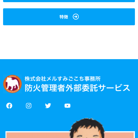
特徴
F
I
T
Y
a
n
w
o
c
s
i
u
e
t
t
t
b
a
t
u
o
g
e
b