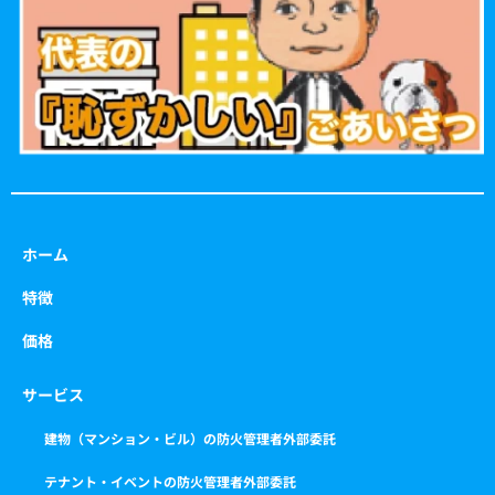
o
r
r
e
k
a
m
ホーム
特徴
価格
サービス
建物（マンション・ビル）の防火管理者外部委託
テナント・イベントの防火管理者外部委託