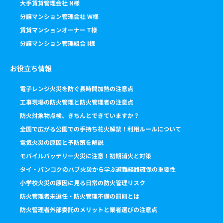
大手賃貸管理会社 N様
分譲マンション管理会社 W様
賃貸マンションオーナー T様
分譲マンション管理組合 I様
お役立ち情報
電子レンジ火災を防ぐ長時間加熱の注意点
工事現場の防火管理と防火管理者の注意点
防火対象物点検、きちんとできていますか？
全国で広がる公園での手持ち花火解禁！利用ルールについて
電気火災の原因と予防策を解説
モバイルバッテリー火災に注意！初期消火と対策
タイ・バンコクのパブ火災から学ぶ避難経路確保の重要性
小学校火災の原因に見る日常の防火管理リスク
防火管理者未選任・防火管理不備の罰則とは
防火管理者外部委託のメリットと業者選びの注意点