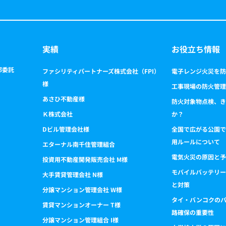
実績
お役立ち情報
部委託
ファシリティパートナーズ株式会社（FPI）
電子レンジ火災を防
様
工事現場の防火管理
あさひ不動産様
防火対象物点検、き
Ｋ株式会社
か？
Dビル管理会社様
全国で広がる公園で
用ルールについて
エターナル南千住管理組合
電気火災の原因と予
投資用不動産開発販売会社 M様
モバイルバッテリー
大手賃貸管理会社 N様
と対策
分譲マンション管理会社 W様
タイ・バンコクの
賃貸マンションオーナー T様
路確保の重要性
分譲マンション管理組合 I様