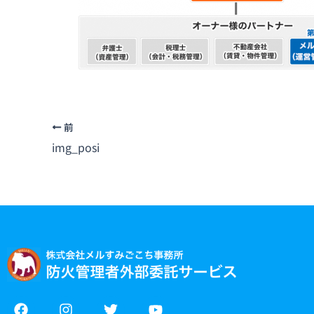
前
img_posi
F
I
T
Y