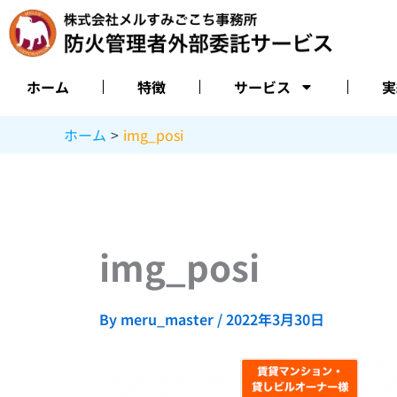
内
容
を
ス
ホーム
特徴
サービス
実
キ
ッ
ホーム
img_posi
プ
img_posi
By
meru_master
/
2022年3月30日