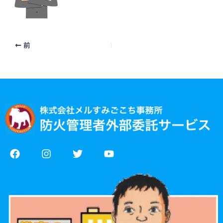
前
F
I
T
Y
a
n
w
o
c
s
i
u
e
t
t
t
b
a
t
u
o
g
e
b
o
r
r
e
k
a