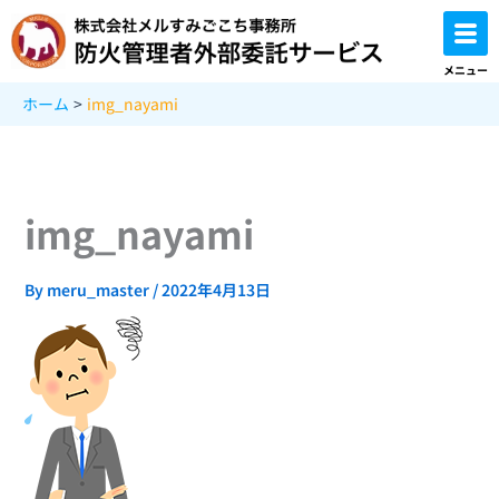
内
容
を
メニュー
ス
ホーム
img_nayami
キ
ッ
プ
img_nayami
By
meru_master
/
2022年4月13日