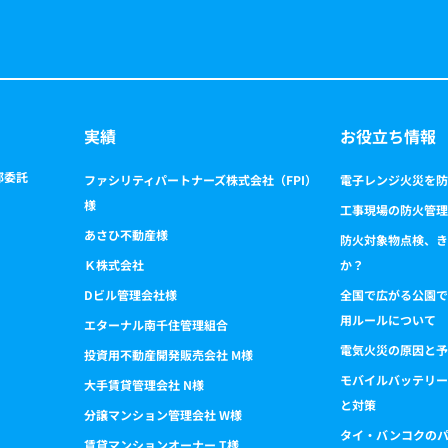
実績
お役立ち情報
部委託
ファシリティパートナーズ株式会社（FPI）
電子レンジ火災を防
様
工事現場の防火管理
あさひ不動産様
防火対象物点検、き
Ｋ株式会社
か？
Dビル管理会社様
全国で広がる公園で
用ルールについて
エターナル南千住管理組合
電気火災の原因と予
投資用不動産開発販売会社 M様
モバイルバッテリー
大手賃貸管理会社 N様
と対策
分譲マンション管理会社 W様
タイ・バンコクの
賃貸マンションオーナー T様