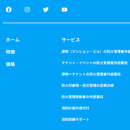
F
I
T
Y
a
n
w
o
c
s
i
u
e
t
t
t
b
a
t
u
o
g
e
b
ホーム
サービス
o
r
r
e
k
a
特徴
m
建物（マンション・ビル）の防火管理者外
テナント・イベントの防火管理者外部委託
価格
建物＋テナントの防火管理者外部委託
防火対象物・防災管理の定期点検
防火管理技能者の外部委託
消防計画作成代行
消防訓練サポート