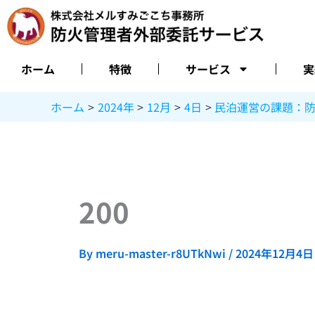
内
容
を
ス
ホーム
特徴
サービス
実
キ
ッ
ホーム
2024年
12月
4日
民泊運営の課題：
プ
200
By
meru-master-r8UTkNwi
/
2024年12月4日