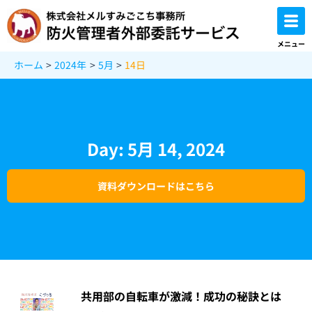
内
容
を
メニュー
ス
ホーム
2024年
5月
14日
キ
ッ
プ
Day: 5月 14, 2024
資料ダウンロードはこちら
共用部の自転車が激減！成功の秘訣とは