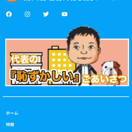
F
I
T
Y
a
n
w
o
c
s
i
u
e
t
t
t
b
a
t
u
o
g
e
b
o
r
r
e
k
a
m
ホーム
特徴