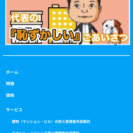
o
r
r
e
k
a
m
ホーム
特徴
価格
サービス
建物（マンション・ビル）の防火管理者外部委託
テナント・イベントの防火管理者外部委託