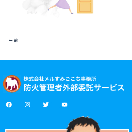
前
F
I
T
Y
a
n
w
o
c
s
i
u
e
t
t
t
b
a
t
u
o
g
e
b