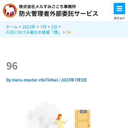
内
容
を
メニュー
ス
ホーム
2023年
7月
5日
キ
火災における最大の脅威「煙」
96
ッ
プ
96
By
meru-master-r8UTkNwi
/
2023年7月5日