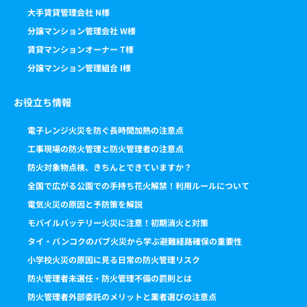
大手賃貸管理会社 N様
分譲マンション管理会社 W様
賃貸マンションオーナー T様
分譲マンション管理組合 I様
お役立ち情報
電子レンジ火災を防ぐ長時間加熱の注意点
工事現場の防火管理と防火管理者の注意点
防火対象物点検、きちんとできていますか？
全国で広がる公園での手持ち花火解禁！利用ルールについて
電気火災の原因と予防策を解説
モバイルバッテリー火災に注意！初期消火と対策
タイ・バンコクのパブ火災から学ぶ避難経路確保の重要性
小学校火災の原因に見る日常の防火管理リスク
防火管理者未選任・防火管理不備の罰則とは
防火管理者外部委託のメリットと業者選びの注意点