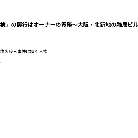
検」の履行はオーナーの責務～大阪・北新地の雑居ビ
放火殺人事件に続く大惨
»