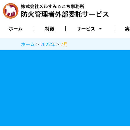
内
容
を
ス
ホーム
特徴
サービス
実
キ
ッ
ホーム
2022年
7月
プ