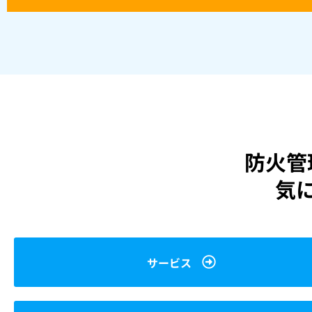
防火管
気
サービス