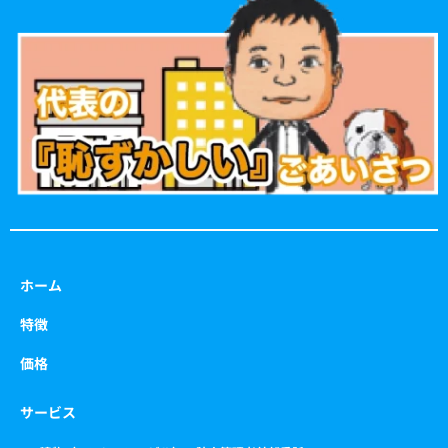
b
a
t
u
o
g
e
b
o
r
r
e
k
a
m
ホーム
特徴
価格
サービス