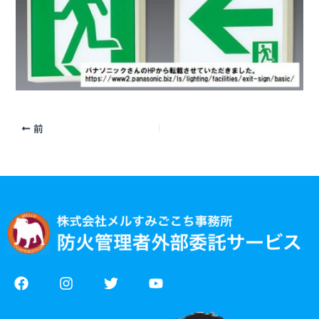
前
F
I
T
Y
a
n
w
o
c
s
i
u
e
t
t
t