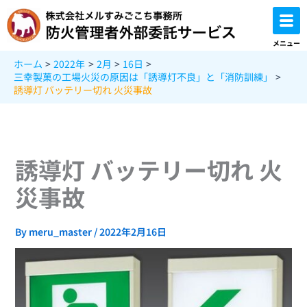
内
容
を
メニュー
ス
ホーム
2022年
2月
16日
キ
三幸製菓の工場火災の原因は「誘導灯不良」と「消防訓練」
ッ
誘導灯 バッテリー切れ 火災事故
プ
誘導灯 バッテリー切れ 火
災事故
By
meru_master
/
2022年2月16日