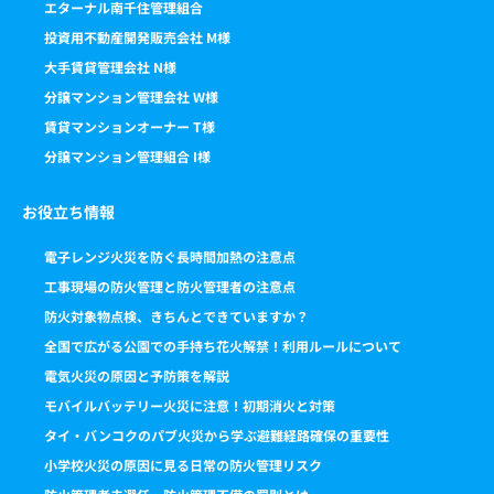
エターナル南千住管理組合
投資用不動産開発販売会社 M様
大手賃貸管理会社 N様
分譲マンション管理会社 W様
賃貸マンションオーナー T様
分譲マンション管理組合 I様
お役立ち情報
電子レンジ火災を防ぐ長時間加熱の注意点
工事現場の防火管理と防火管理者の注意点
防火対象物点検、きちんとできていますか？
全国で広がる公園での手持ち花火解禁！利用ルールについて
電気火災の原因と予防策を解説
モバイルバッテリー火災に注意！初期消火と対策
タイ・バンコクのパブ火災から学ぶ避難経路確保の重要性
小学校火災の原因に見る日常の防火管理リスク