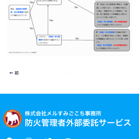
前
F
I
T
Y