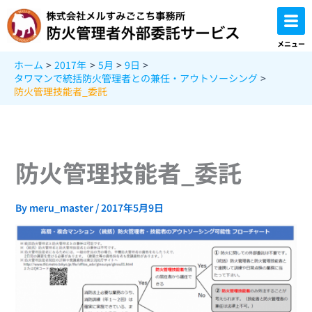
内
容
を
メニュー
ス
ホーム
2017年
5月
9日
キ
タワマンで統括防火管理者との兼任・アウトソーシング
ッ
防火管理技能者_委託
プ
防火管理技能者_委託
By
meru_master
/
2017年5月9日