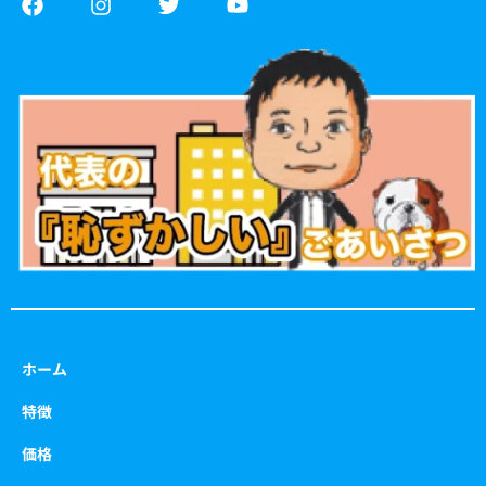
a
n
w
o
c
s
i
u
e
t
t
t
b
a
t
u
o
g
e
b
o
r
r
e
k
a
m
ホーム
特徴
価格