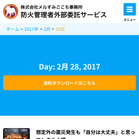
内
容
を
メニュー
ス
ホーム
2017年
2月
28日
キ
ッ
プ
Day: 2月 28, 2017
資料ダウンロードはこちら
想定外の震災発生も「自分は大丈夫」と思っ