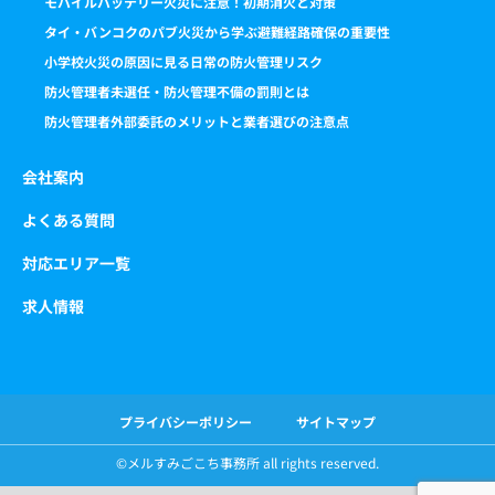
モバイルバッテリー火災に注意！初期消火と対策
タイ・バンコクのパブ火災から学ぶ避難経路確保の重要性
小学校火災の原因に見る日常の防火管理リスク
防火管理者未選任・防火管理不備の罰則とは
防火管理者外部委託のメリットと業者選びの注意点
会社案内
よくある質問
対応エリア一覧
求人情報
プライバシーポリシー
サイトマップ
©️メルすみごこち事務所 all rights reserved.