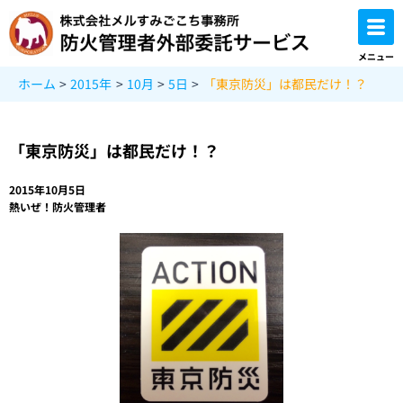
内
容
を
メニュー
ス
ホーム
2015年
10月
5日
「東京防災」は都民だけ！？
キ
ッ
プ
「東京防災」は都民だけ！？
2015年10月5日
熱いぜ！防火管理者