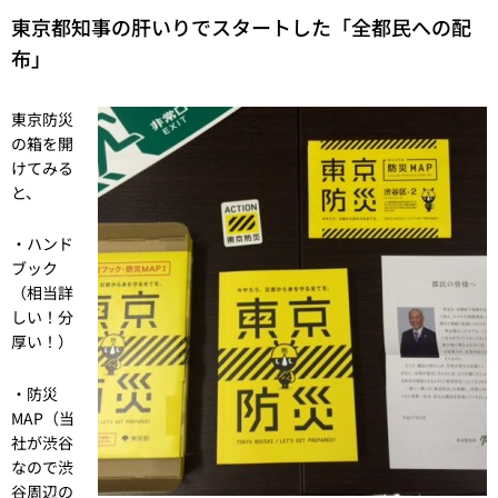
東京都知事の肝いりでスタートした「全都民への配
布」
東京防災
の箱を開
けてみる
と、
・ハンド
ブック
（相当詳
しい！分
厚い！）
・防災
MAP（当
社が渋谷
なので渋
谷周辺の