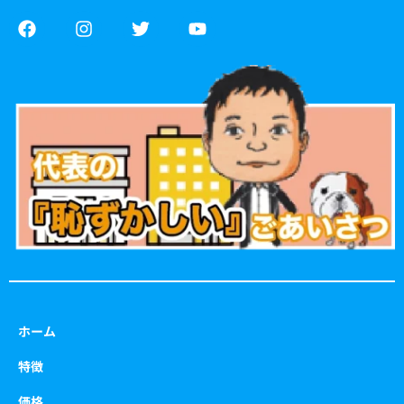
F
I
T
Y
a
n
w
o
c
s
i
u
e
t
t
t
b
a
t
u
o
g
e
b
o
r
r
e
k
a
m
ホーム
特徴
価格