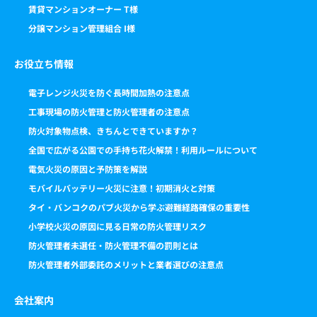
賃貸マンションオーナー T様
分譲マンション管理組合 I様
お役立ち情報
電子レンジ火災を防ぐ長時間加熱の注意点
工事現場の防火管理と防火管理者の注意点
防火対象物点検、きちんとできていますか？
全国で広がる公園での手持ち花火解禁！利用ルールについて
電気火災の原因と予防策を解説
モバイルバッテリー火災に注意！初期消火と対策
タイ・バンコクのパブ火災から学ぶ避難経路確保の重要性
小学校火災の原因に見る日常の防火管理リスク
防火管理者未選任・防火管理不備の罰則とは
防火管理者外部委託のメリットと業者選びの注意点
会社案内