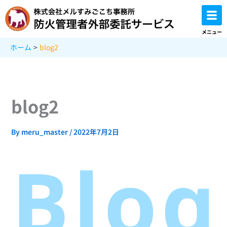
内
容
を
メニュー
ス
ホーム
blog2
キ
ッ
プ
blog2
By
meru_master
/
2022年7月2日