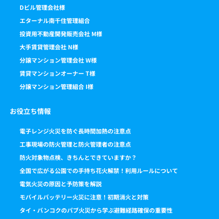
Dビル管理会社様
エターナル南千住管理組合
投資用不動産開発販売会社 M様
大手賃貸管理会社 N様
分譲マンション管理会社 W様
賃貸マンションオーナー T様
分譲マンション管理組合 I様
お役立ち情報
電子レンジ火災を防ぐ長時間加熱の注意点
工事現場の防火管理と防火管理者の注意点
防火対象物点検、きちんとできていますか？
全国で広がる公園での手持ち花火解禁！利用ルールについて
電気火災の原因と予防策を解説
モバイルバッテリー火災に注意！初期消火と対策
タイ・バンコクのパブ火災から学ぶ避難経路確保の重要性