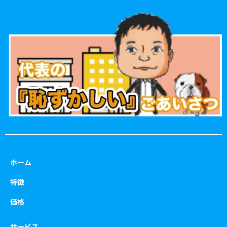
c
s
i
u
e
t
t
t
b
a
t
u
o
g
e
b
o
r
r
e
k
a
m
ホーム
特徴
価格
サービス