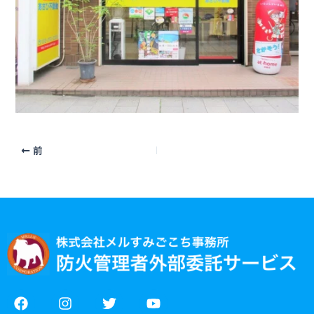
前
F
I
T
Y
a
n
w
o