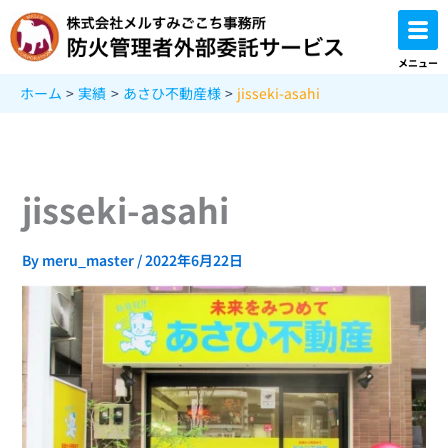
内
容
を
メニュー
ス
ホーム
実績
あさひ不動産様
jisseki-asahi
キ
ッ
プ
jisseki-asahi
By
meru_master
/
2022年6月22日