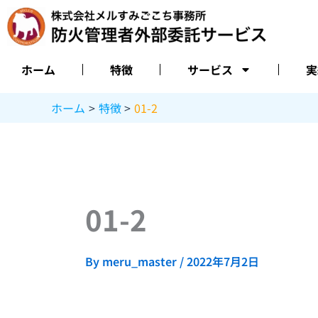
内
容
を
ス
ホーム
特徴
サービス
実
キ
ッ
ホーム
特徴
01-2
プ
01-2
By
meru_master
/
2022年7月2日