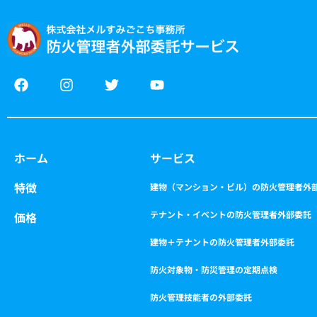
F
I
T
Y
a
n
w
o
c
s
i
u
e
t
t
t
b
a
t
u
o
g
e
b
ホーム
サービス
o
r
r
e
k
a
特徴
m
建物（マンション・ビル）の防火管理者外
テナント・イベントの防火管理者外部委託
価格
建物＋テナントの防火管理者外部委託
防火対象物・防災管理の定期点検
防火管理技能者の外部委託