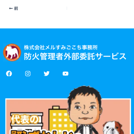
前
F
I
T
Y
a
n
w
o
c
s
i
u
e
t
t
t
b
a
t
u
o
g
e
b
o
r
r
e
k
a
m