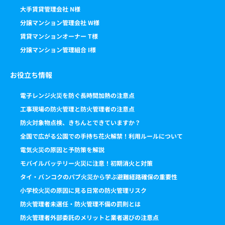
大手賃貸管理会社 N様
分譲マンション管理会社 W様
賃貸マンションオーナー T様
分譲マンション管理組合 I様
お役立ち情報
電子レンジ火災を防ぐ長時間加熱の注意点
工事現場の防火管理と防火管理者の注意点
防火対象物点検、きちんとできていますか？
全国で広がる公園での手持ち花火解禁！利用ルールについて
電気火災の原因と予防策を解説
モバイルバッテリー火災に注意！初期消火と対策
タイ・バンコクのパブ火災から学ぶ避難経路確保の重要性
小学校火災の原因に見る日常の防火管理リスク
防火管理者未選任・防火管理不備の罰則とは
防火管理者外部委託のメリットと業者選びの注意点