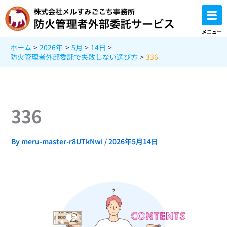
内
容
を
メニュー
ス
ホーム
2026年
5月
14日
キ
防火管理者外部委託で失敗しない選び方
336
ッ
プ
336
By
meru-master-r8UTkNwi
/
2026年5月14日