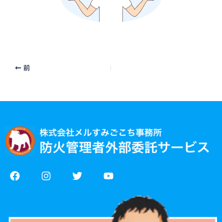
前
F
I
T
Y
a
n
w
o
c
s
i
u
e
t
t
t
b
a
t
u
o
g
e
b