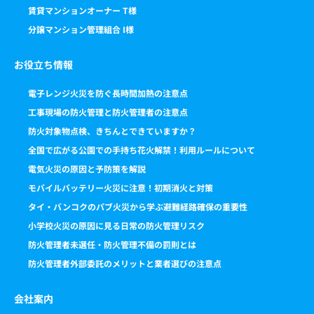
賃貸マンションオーナー T様
分譲マンション管理組合 I様
お役立ち情報
電子レンジ火災を防ぐ長時間加熱の注意点
工事現場の防火管理と防火管理者の注意点
防火対象物点検、きちんとできていますか？
全国で広がる公園での手持ち花火解禁！利用ルールについて
電気火災の原因と予防策を解説
モバイルバッテリー火災に注意！初期消火と対策
タイ・バンコクのパブ火災から学ぶ避難経路確保の重要性
小学校火災の原因に見る日常の防火管理リスク
防火管理者未選任・防火管理不備の罰則とは
防火管理者外部委託のメリットと業者選びの注意点
会社案内