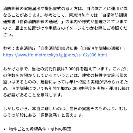
消防訓練の実施届出や提出書式の考え方は、自治体ごとに運用が異
なることがあります。参考として、東京消防庁では「自衛消防訓練
通知書（自衛消防訓練の通報）」の案内や様式が整理されています
ので、届出の位置づけや手続きのイメージをつかむ際にご参照くだ
さい。
参考：東京消防庁「自衛消防訓練通知書（自衛消防訓練の通報）」
https://www.tfd.metro.tokyo.lg.jp/drs/ss_02/006.html
おかげさまで、当社の受託件数は2,000件を超えています。これだけ
の件数をお預かりしているということは、建物の特性や実施形態の
違いはあるものの、建物によっては年1～2回の実施が求められるた
め、消防訓練についても年間で概ね3,000件程度を実施・運用し続け
る必要があることを意味します。
しかしながら、本当に難しいのは、当日の実施そのものより、むし
ろその前段にある「調整業務」と言えます。
物件ごとの希望条件・制約の整理