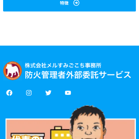
特徴
F
I
T
Y
a
n
w
o
c
s
i
u
e
t
t
t
b
a
t
u
o
g
e
b
o
r
r
e
k
a
m