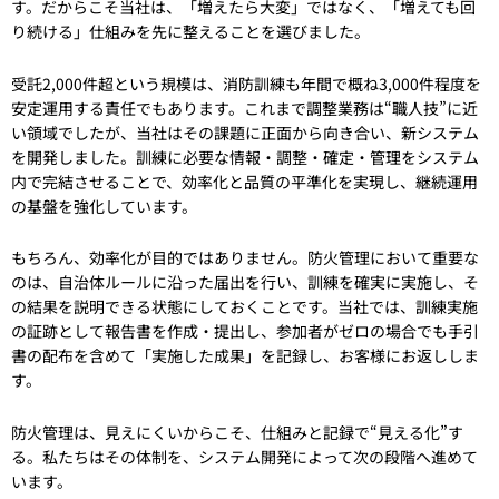
す。だからこそ当社は、「増えたら大変」ではなく、「増えても回
り続ける」仕組みを先に整えることを選びました。
受託2,000件超という規模は、消防訓練も年間で概ね3,000件程度を
安定運用する責任でもあります。これまで調整業務は“職人技”に近
い領域でしたが、当社はその課題に正面から向き合い、新システム
を開発しました。訓練に必要な情報・調整・確定・管理をシステム
内で完結させることで、効率化と品質の平準化を実現し、継続運用
の基盤を強化しています。
もちろん、効率化が目的ではありません。防火管理において重要な
のは、自治体ルールに沿った届出を行い、訓練を確実に実施し、そ
の結果を説明できる状態にしておくことです。当社では、訓練実施
の証跡として報告書を作成・提出し、参加者がゼロの場合でも手引
書の配布を含めて「実施した成果」を記録し、お客様にお返ししま
す。
防火管理は、見えにくいからこそ、仕組みと記録で“見える化”す
る。私たちはその体制を、システム開発によって次の段階へ進めて
います。