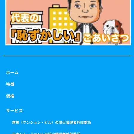
o
r
r
e
k
a
m
ホーム
特徴
価格
サービス
建物（マンション・ビル）の防火管理者外部委託
テナント・イベントの防火管理者外部委託