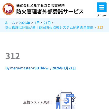
内
容
を
メニュー
ス
ホーム
2026年
1月
21日
キ
防火管理は記録が命｜巡回防火点検システム刷新の全体像
312
ッ
プ
312
By
meru-master-r8UTkNwi
/
2026年1月21日