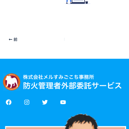
前
F
I
T
Y
a
n
w
o
c
s
i
u
e
t
t
t
b
a
t
u
o
g
e
b