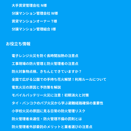
大手賃貸管理会社 N様
分譲マンション管理会社 W様
賃貸マンションオーナー T様
分譲マンション管理組合 I様
お役立ち情報
電子レンジ火災を防ぐ長時間加熱の注意点
工事現場の防火管理と防火管理者の注意点
防火対象物点検、きちんとできていますか？
全国で広がる公園での手持ち花火解禁！利用ルールについて
電気火災の原因と予防策を解説
モバイルバッテリー火災に注意！初期消火と対策
タイ・バンコクのパブ火災から学ぶ避難経路確保の重要性
小学校火災の原因に見る日常の防火管理リスク
防火管理者未選任・防火管理不備の罰則とは
防火管理者外部委託のメリットと業者選びの注意点