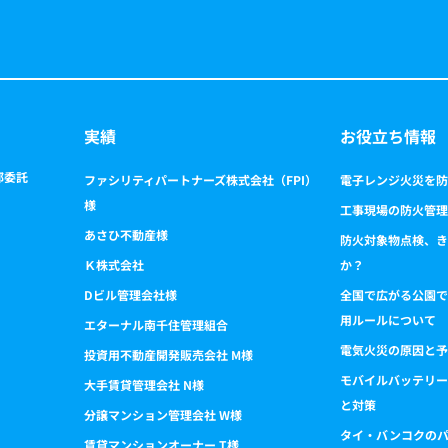
実績
お役立ち情報
部委託
ファシリティパートナーズ株式会社（FPI）
電子レンジ火災を防
様
工事現場の防火管理
あさひ不動産様
防火対象物点検、き
Ｋ株式会社
か？
Dビル管理会社様
全国で広がる公園で
用ルールについて
エターナル南千住管理組合
電気火災の原因と予
投資用不動産開発販売会社 M様
モバイルバッテリー
大手賃貸管理会社 N様
と対策
分譲マンション管理会社 W様
タイ・バンコクの
賃貸マンションオーナー T様