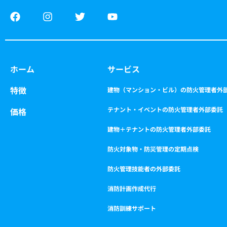
F
I
T
Y
a
n
w
o
c
s
i
u
e
t
t
t
b
a
t
u
o
g
e
b
ホーム
サービス
o
r
r
e
k
a
特徴
m
建物（マンション・ビル）の防火管理者外
テナント・イベントの防火管理者外部委託
価格
建物＋テナントの防火管理者外部委託
防火対象物・防災管理の定期点検
防火管理技能者の外部委託
消防計画作成代行
消防訓練サポート