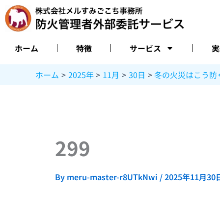
内
容
を
ス
ホーム
特徴
サービス
実
キ
ッ
ホーム
2025年
11月
30日
冬の火災はこう防
プ
299
By
meru-master-r8UTkNwi
/
2025年11月30