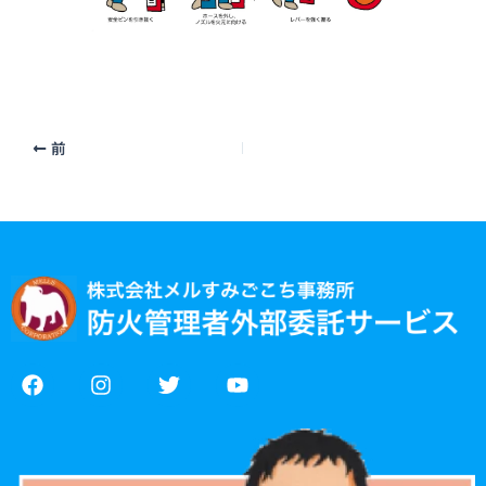
前
F
I
T
Y
a
n
w
o
c
s
i
u
e
t
t
t
b
a
t
u
o
g
e
b