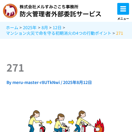
内
容
を
メニュー
ス
ホーム
2025年
8月
12日
キ
マンション火災で命を守る初期消火の4つの行動ポイント
271
ッ
プ
271
By
meru-master-r8UTkNwi
/
2025年8月12日