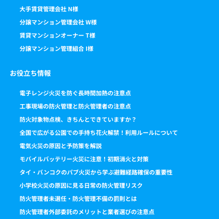
大手賃貸管理会社 N様
分譲マンション管理会社 W様
賃貸マンションオーナー T様
分譲マンション管理組合 I様
お役立ち情報
電子レンジ火災を防ぐ長時間加熱の注意点
工事現場の防火管理と防火管理者の注意点
防火対象物点検、きちんとできていますか？
全国で広がる公園での手持ち花火解禁！利用ルールについて
電気火災の原因と予防策を解説
モバイルバッテリー火災に注意！初期消火と対策
タイ・バンコクのパブ火災から学ぶ避難経路確保の重要性
小学校火災の原因に見る日常の防火管理リスク
防火管理者未選任・防火管理不備の罰則とは
防火管理者外部委託のメリットと業者選びの注意点