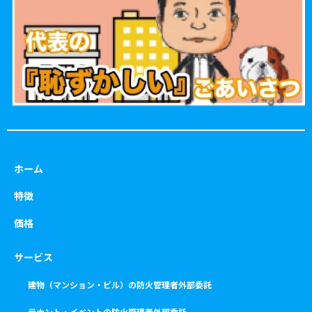
o
r
r
e
k
a
m
ホーム
特徴
価格
サービス
建物（マンション・ビル）の防火管理者外部委託
テナント・イベントの防火管理者外部委託