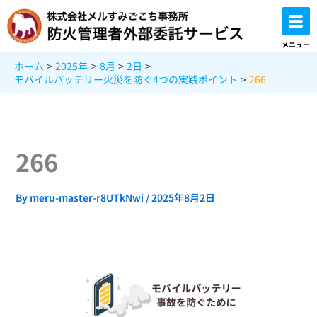
内
容
を
メニュー
ス
ホーム
2025年
8月
2日
キ
モバイルバッテリー火災を防ぐ4つの実践ポイント
266
ッ
プ
266
By
meru-master-r8UTkNwi
/
2025年8月2日