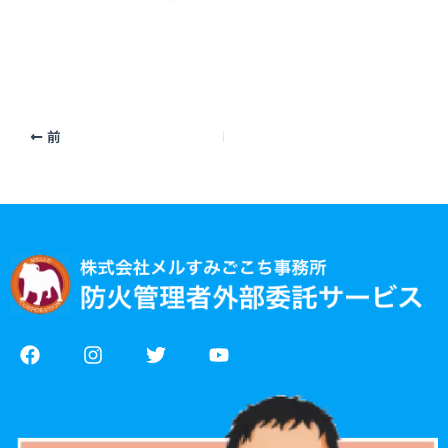
前
F
I
T
Y
a
n
w
o
c
s
i
u
e
t
t
t
b
a
t
u
o
g
e
b