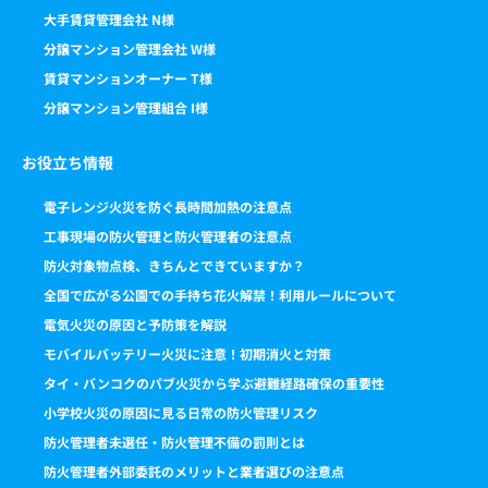
大手賃貸管理会社 N様
分譲マンション管理会社 W様
賃貸マンションオーナー T様
分譲マンション管理組合 I様
お役立ち情報
電子レンジ火災を防ぐ長時間加熱の注意点
工事現場の防火管理と防火管理者の注意点
防火対象物点検、きちんとできていますか？
全国で広がる公園での手持ち花火解禁！利用ルールについて
電気火災の原因と予防策を解説
モバイルバッテリー火災に注意！初期消火と対策
タイ・バンコクのパブ火災から学ぶ避難経路確保の重要性
小学校火災の原因に見る日常の防火管理リスク
防火管理者未選任・防火管理不備の罰則とは
防火管理者外部委託のメリットと業者選びの注意点