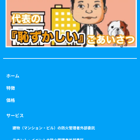
o
r
r
e
k
a
m
ホーム
特徴
価格
サービス
建物（マンション・ビル）の防火管理者外部委託
テナント・イベントの防火管理者外部委託