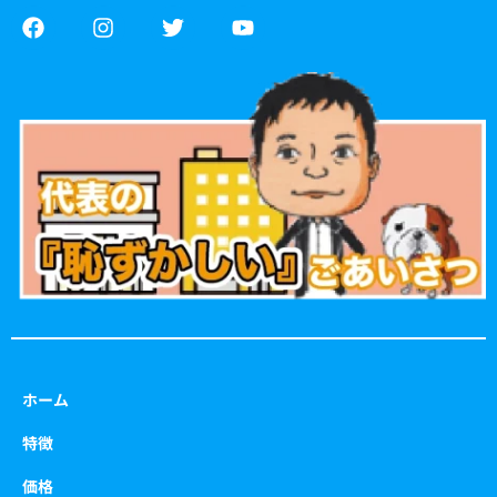
F
I
T
Y
a
n
w
o
c
s
i
u
e
t
t
t
b
a
t
u
o
g
e
b
o
r
r
e
k
a
m
ホーム
特徴
価格