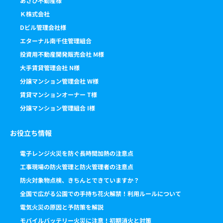
あさひ不動産様
Ｋ株式会社
Dビル管理会社様
エターナル南千住管理組合
投資用不動産開発販売会社 M様
大手賃貸管理会社 N様
分譲マンション管理会社 W様
賃貸マンションオーナー T様
分譲マンション管理組合 I様
お役立ち情報
電子レンジ火災を防ぐ長時間加熱の注意点
工事現場の防火管理と防火管理者の注意点
防火対象物点検、きちんとできていますか？
全国で広がる公園での手持ち花火解禁！利用ルールについて
電気火災の原因と予防策を解説
モバイルバッテリー火災に注意！初期消火と対策