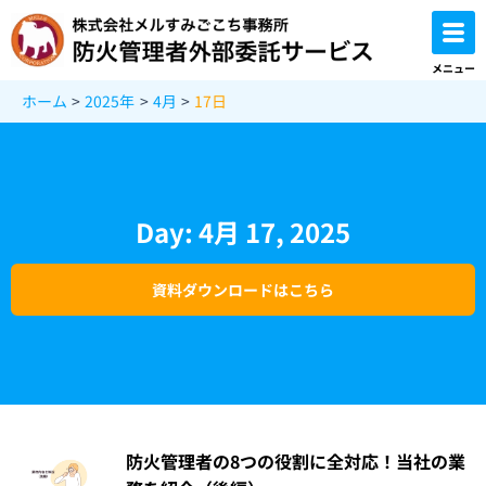
内
容
を
メニュー
ス
ホーム
2025年
4月
17日
キ
ッ
プ
Day: 4月 17, 2025
資料ダウンロードはこちら
防火管理者の8つの役割に全対応！当社の業