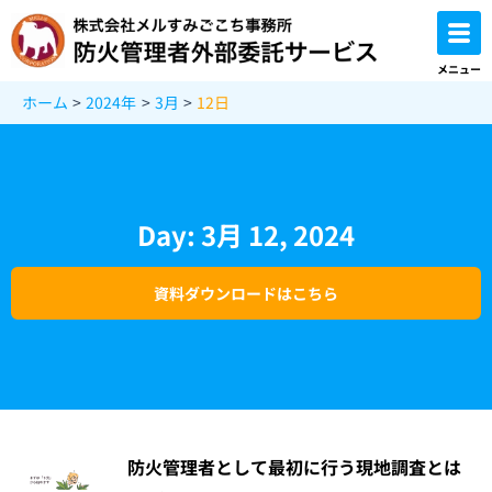
内
容
を
メニュー
ス
ホーム
2024年
3月
12日
キ
ッ
プ
Day: 3月 12, 2024
資料ダウンロードはこちら
防火管理者として最初に行う現地調査とは