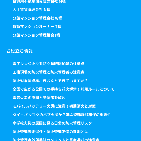
投資用不動産開発販売会社 M様
大手賃貸管理会社 N様
分譲マンション管理会社 W様
賃貸マンションオーナー T様
分譲マンション管理組合 I様
お役立ち情報
電子レンジ火災を防ぐ長時間加熱の注意点
工事現場の防火管理と防火管理者の注意点
防火対象物点検、きちんとできていますか？
全国で広がる公園での手持ち花火解禁！利用ルールについて
電気火災の原因と予防策を解説
モバイルバッテリー火災に注意！初期消火と対策
タイ・バンコクのパブ火災から学ぶ避難経路確保の重要性
小学校火災の原因に見る日常の防火管理リスク
防火管理者未選任・防火管理不備の罰則とは
防火管理者外部委託のメリットと業者選びの注意点