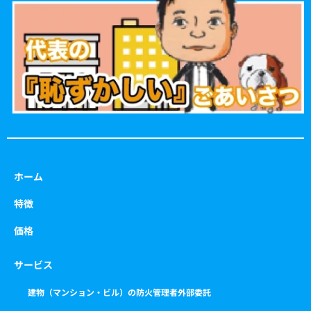
o
g
e
b
o
r
r
e
k
a
m
ホーム
特徴
価格
サービス
建物（マンション・ビル）の防火管理者外部委託