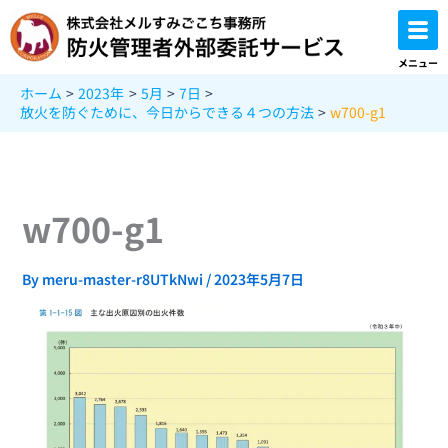
内
容
を
メニュー
ス
ホーム
2023年
5月
7日
キ
放火を防ぐために、今日からできる４つの方法
w700-g1
ッ
プ
w700-g1
By
meru-master-r8UTkNwi
/
2023年5月7日