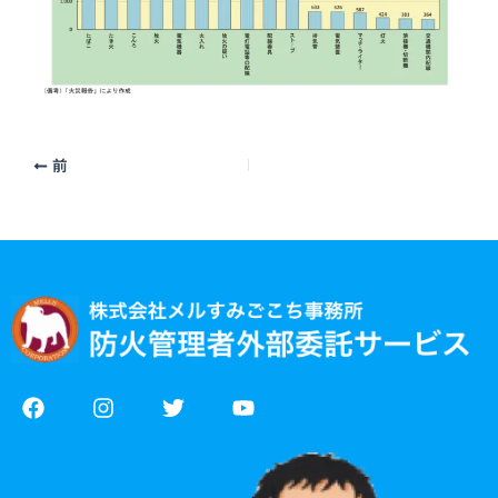
前
F
I
T
Y
a
n
w
o
c
s
i
u
e
t
t
t
b
a
t
u