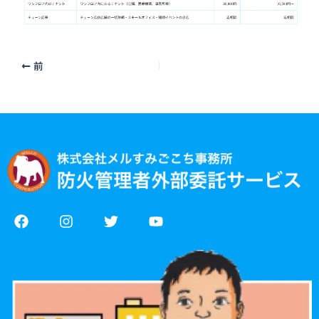
前
F
I
T
Y
a
n
w
o
c
s
i
u
e
t
t
t
b
a
t
u
o
g
e
b
o
r
r
e
k
a