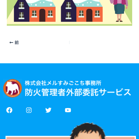
前
F
I
T
Y
a
n
w
o
c
s
i
u
e
t
t
t
b
a
t
u
o
g
e
b