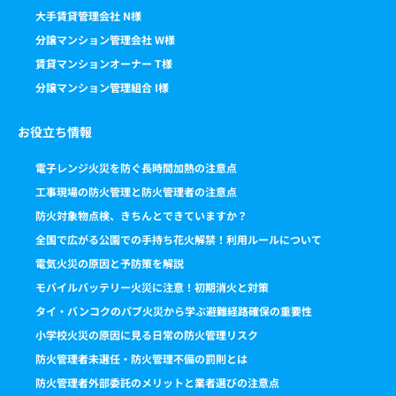
大手賃貸管理会社 N様
分譲マンション管理会社 W様
賃貸マンションオーナー T様
分譲マンション管理組合 I様
お役立ち情報
電子レンジ火災を防ぐ長時間加熱の注意点
工事現場の防火管理と防火管理者の注意点
防火対象物点検、きちんとできていますか？
全国で広がる公園での手持ち花火解禁！利用ルールについて
電気火災の原因と予防策を解説
モバイルバッテリー火災に注意！初期消火と対策
タイ・バンコクのパブ火災から学ぶ避難経路確保の重要性
小学校火災の原因に見る日常の防火管理リスク
防火管理者未選任・防火管理不備の罰則とは
防火管理者外部委託のメリットと業者選びの注意点