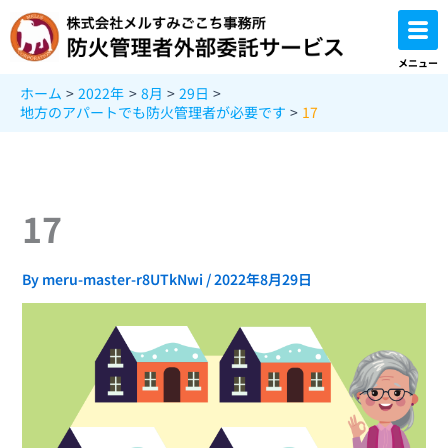
内
容
を
メニュー
ス
ホーム
2022年
8月
29日
キ
地方のアパートでも防火管理者が必要です
17
ッ
プ
17
By
meru-master-r8UTkNwi
/
2022年8月29日