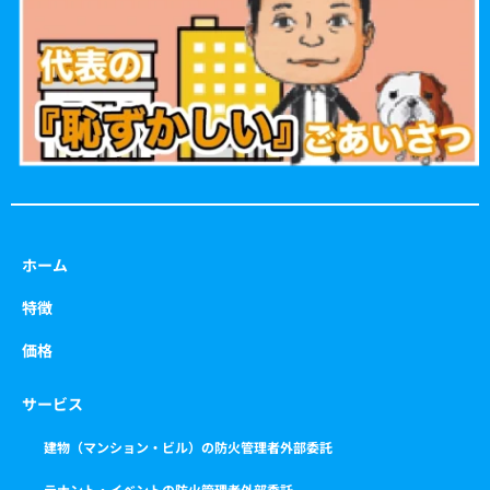
o
r
r
e
k
a
m
ホーム
特徴
価格
サービス
建物（マンション・ビル）の防火管理者外部委託
テナント・イベントの防火管理者外部委託