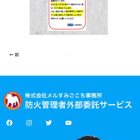
前
F
I
T
Y
a
n
w
o
c
s
i
u
e
t
t
t