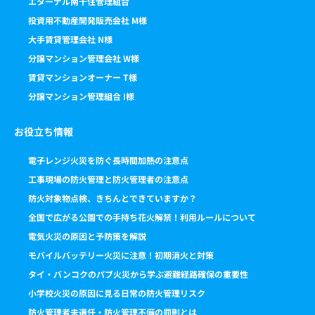
エターナル南千住管理組合
投資用不動産開発販売会社 M様
大手賃貸管理会社 N様
分譲マンション管理会社 W様
賃貸マンションオーナー T様
分譲マンション管理組合 I様
お役立ち情報
電子レンジ火災を防ぐ長時間加熱の注意点
工事現場の防火管理と防火管理者の注意点
防火対象物点検、きちんとできていますか？
全国で広がる公園での手持ち花火解禁！利用ルールについて
電気火災の原因と予防策を解説
モバイルバッテリー火災に注意！初期消火と対策
タイ・バンコクのパブ火災から学ぶ避難経路確保の重要性
小学校火災の原因に見る日常の防火管理リスク
防火管理者未選任・防火管理不備の罰則とは