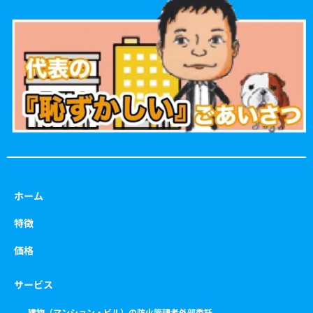
b
a
t
u
o
g
e
b
o
r
r
e
k
a
m
ホーム
特徴
価格
サービス
建物（マンション・ビル）の防火管理者外部委託