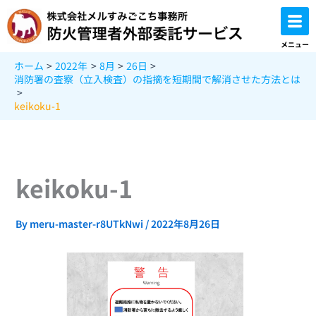
内
容
を
メニュー
ス
ホーム
2022年
8月
26日
キ
消防署の査察（立入検査）の指摘を短期間で解消させた方法とは
ッ
プ
keikoku-1
keikoku-1
By
meru-master-r8UTkNwi
/
2022年8月26日