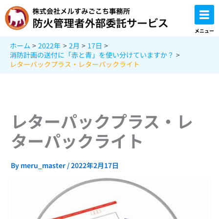
内
容
を
メニュー
ス
ホーム
2022年
2月
17日
キ
消防計画の送付に「赤と青」を使い分けていますか？
ッ
レターパックプラス・レターパックライト
プ
レターパックプラス・レ
ターパックライト
By
meru_master
/
2022年2月17日