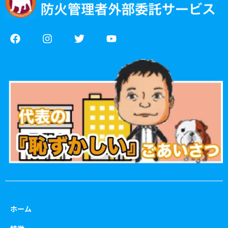
F
I
T
Y
a
n
w
o
c
s
i
u
e
t
t
t
b
a
t
u
o
g
e
b
o
r
r
e
k
a
m
ホーム