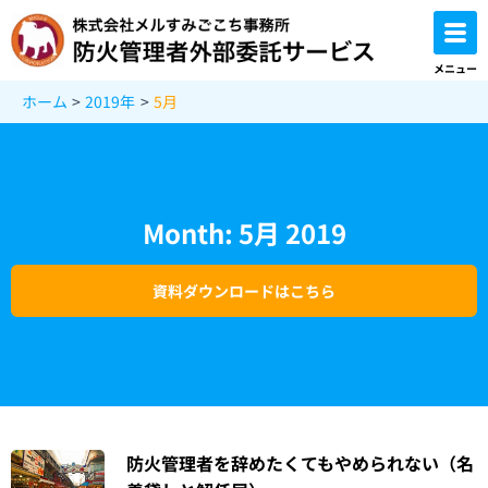
内
容
を
メニュー
ス
ホーム
2019年
5月
キ
ッ
プ
Month: 5月 2019
資料ダウンロードはこちら
防火管理者を辞めたくてもやめられない（名