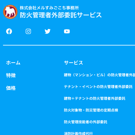
F
I
T
Y
a
n
w
o
c
s
i
u
e
t
t
t
b
a
t
u
o
g
e
b
ホーム
サービス
o
r
r
e
k
a
特徴
m
建物（マンション・ビル）の防火管理者外
テナント・イベントの防火管理者外部委託
価格
建物＋テナントの防火管理者外部委託
防火対象物・防災管理の定期点検
防火管理技能者の外部委託
消防計画作成代行