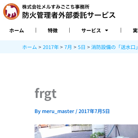
内
容
を
ス
ホーム
特徴
サービス
実
キ
ッ
ホーム
2017年
7月
5日
消防設備の「送水口
プ
frgt
By
meru_master
/
2017年7月5日