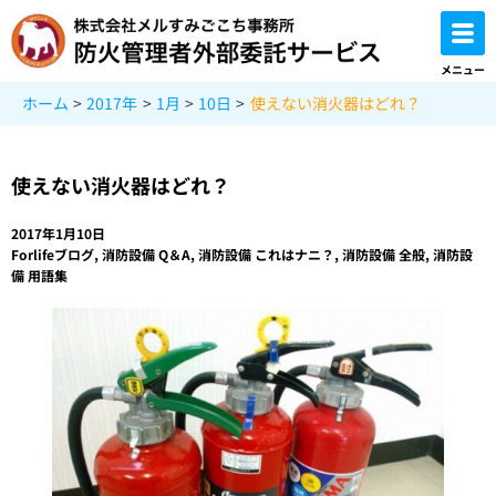
内
容
を
メニュー
ス
ホーム
2017年
1月
10日
使えない消火器はどれ？
キ
ッ
プ
使えない消火器はどれ？
2017年1月10日
Forlifeブログ
,
消防設備 Q＆A
,
消防設備 これはナニ？
,
消防設備 全般
,
消防設
備 用語集