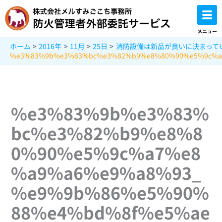
内
容
を
メニュー
ス
ホーム
2016年
11月
25日
消防設備は新品が良いに決まって
キ
%e3%83%9b%e3%83%bc%e3%82%b9%e8%80%90%e5%9c%a
ッ
プ
%e3%83%9b%e3%83%
bc%e3%82%b9%e8%8
0%90%e5%9c%a7%e8
%a9%a6%e9%a8%93_
%e9%9b%86%e5%90%
88%e4%bd%8f%e5%ae