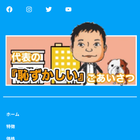
F
I
T
Y
a
n
w
o
c
s
i
u
e
t
t
t
b
a
t
u
o
g
e
b
o
r
r
e
k
a
m
ホーム
特徴
価格