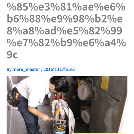
%85%e3%81%ae%e6%
b6%88%e9%98%b2%e
8%a8%ad%e5%82%99
%e7%82%b9%e6%a4%
9c
By
meru_master
/
2016年11月25日