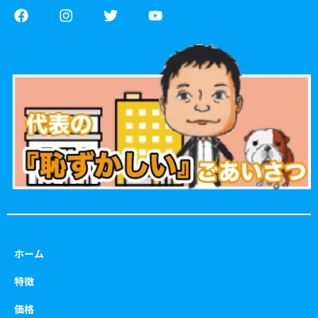
F
I
T
Y
a
n
w
o
c
s
i
u
e
t
t
t
b
a
t
u
o
g
e
b
o
r
r
e
k
a
m
ホーム
特徴
価格