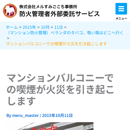
内
容
を
メニュー
ス
ホーム
2015年
10月
11日
キ
（マンション防火管理）ベランダのタバコ、吸い殻はどこへ行く
ッ
プ
マンションバルコニーでの喫煙が火災を引き起こします
マンションバルコニーで
の喫煙が火災を引き起こ
します
By
meru_master
/
2015年10月11日