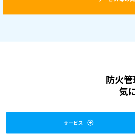
防火管
気
サービス