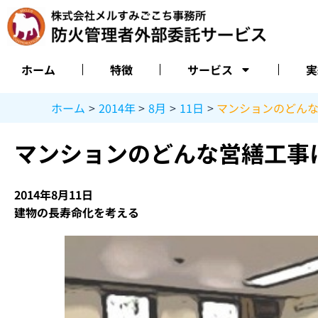
内
容
を
ス
ホーム
特徴
サービス
実
キ
ッ
ホーム
2014年
8月
11日
マンションのどん
プ
マンションのどんな営繕工事
2014年8月11日
建物の長寿命化を考える