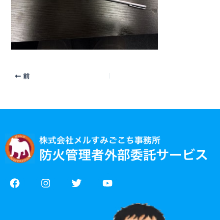
前
F
I
T
Y
a
n
w
o
c
s
i
u
e
t
t
t
b
a
t
u