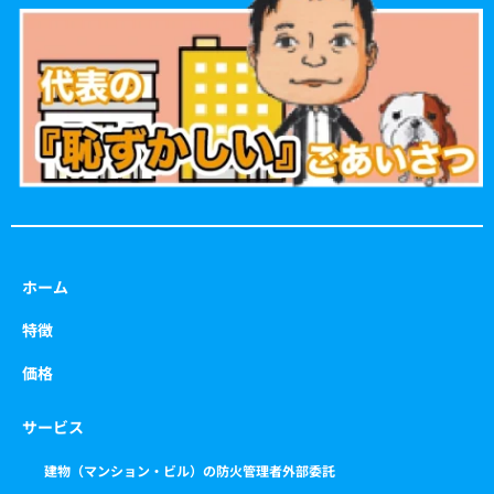
o
g
e
b
o
r
r
e
k
a
m
ホーム
特徴
価格
サービス
建物（マンション・ビル）の防火管理者外部委託