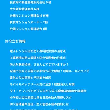
投資用不動産開発販売会社 M様
大手賃貸管理会社 N様
分譲マンション管理会社 W様
賃貸マンションオーナー T様
分譲マンション管理組合 I様
お役立ち情報
電子レンジ火災を防ぐ長時間加熱の注意点
工事現場の防火管理と防火管理者の注意点
防火対象物点検、きちんとできていますか？
全国で広がる公園での手持ち花火解禁！利用ルールについて
電気火災の原因と予防策を解説
モバイルバッテリー火災に注意！初期消火と対策
タイ・バンコクのパブ火災から学ぶ避難経路確保の重要性
小学校火災の原因に見る日常の防火管理リスク
防火管理者未選任・防火管理不備の罰則とは