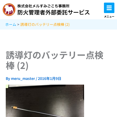
内
容
を
メニュー
ス
ホーム
誘導灯のバッテリー点検棒 (2)
キ
ッ
プ
誘導灯のバッテリー点検
棒 (2)
By
meru_master
/
2016年1月9日