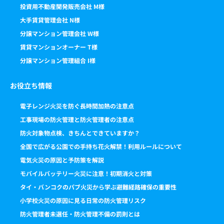
投資用不動産開発販売会社 M様
大手賃貸管理会社 N様
分譲マンション管理会社 W様
賃貸マンションオーナー T様
分譲マンション管理組合 I様
お役立ち情報
電子レンジ火災を防ぐ長時間加熱の注意点
工事現場の防火管理と防火管理者の注意点
防火対象物点検、きちんとできていますか？
全国で広がる公園での手持ち花火解禁！利用ルールについて
電気火災の原因と予防策を解説
モバイルバッテリー火災に注意！初期消火と対策
タイ・バンコクのパブ火災から学ぶ避難経路確保の重要性
小学校火災の原因に見る日常の防火管理リスク
防火管理者未選任・防火管理不備の罰則とは