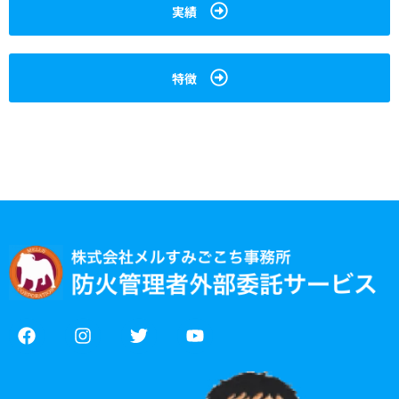
実績
特徴
F
I
T
Y
a
n
w
o
c
s
i
u
e
t
t
t
b
a
t
u