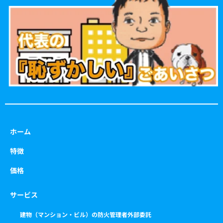
o
g
e
b
o
r
r
e
k
a
m
ホーム
特徴
価格
サービス
建物（マンション・ビル）の防火管理者外部委託