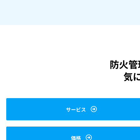
防火管
気
サービス
価格