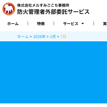
内
容
を
ス
ホーム
特徴
サービス
実
キ
ッ
ホーム
2026年
1月
7日
プ