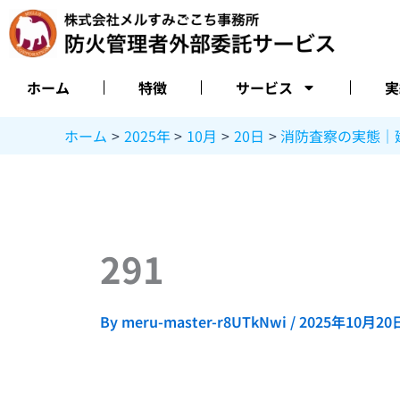
内
容
を
ス
ホーム
特徴
サービス
実
キ
ッ
ホーム
2025年
10月
20日
消防査察の実態｜
プ
291
By
meru-master-r8UTkNwi
/
2025年10月20