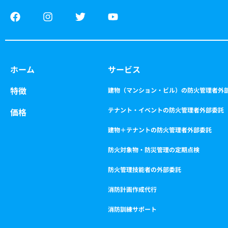
F
I
T
Y
a
n
w
o
c
s
i
u
e
t
t
t
b
a
t
u
o
g
e
b
ホーム
サービス
o
r
r
e
k
a
特徴
m
建物（マンション・ビル）の防火管理者外
テナント・イベントの防火管理者外部委託
価格
建物＋テナントの防火管理者外部委託
防火対象物・防災管理の定期点検
防火管理技能者の外部委託
消防計画作成代行
消防訓練サポート