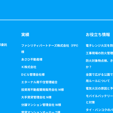
実績
お役立ち情報
部委託
ファシリティパートナーズ株式会社（FPI）
電子レンジ火災を防
様
工事現場の防火管理
あさひ不動産様
防火対象物点検、き
Ｋ株式会社
か？
Dビル管理会社様
全国で広がる公園で
用ルールについて
エターナル南千住管理組合
電気火災の原因と予
投資用不動産開発販売会社 M様
モバイルバッテリー
大手賃貸管理会社 N様
と対策
分譲マンション管理会社 W様
タイ・バンコクの
賃貸マンションオーナー T様