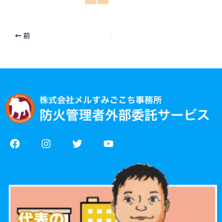
前
F
I
T
Y
a
n
w
o
c
s
i
u
e
t
t
t
b
a
t
u
o
g
e
b
o
r
r
e
k
a
m