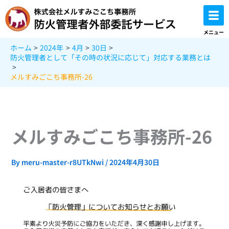
内
容
を
メニュー
ス
ホーム
2024年
4月
30日
キ
防火管理者として「その時の状況に応じて」対応する業務とは
ッ
プ
メルすみごこち事務所-26
メルすみごこち事務所-26
By
meru-master-r8UTkNwi
/
2024年4月30日