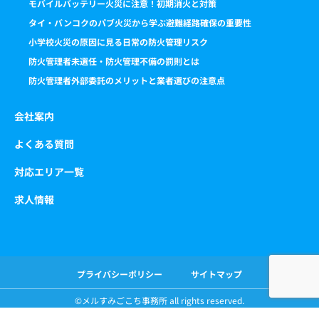
モバイルバッテリー火災に注意！初期消火と対策
タイ・バンコクのパブ火災から学ぶ避難経路確保の重要性
小学校火災の原因に見る日常の防火管理リスク
防火管理者未選任・防火管理不備の罰則とは
防火管理者外部委託のメリットと業者選びの注意点
会社案内
よくある質問
対応エリア一覧
求人情報
プライバシーポリシー
サイトマップ
©️メルすみごこち事務所 all rights reserved.