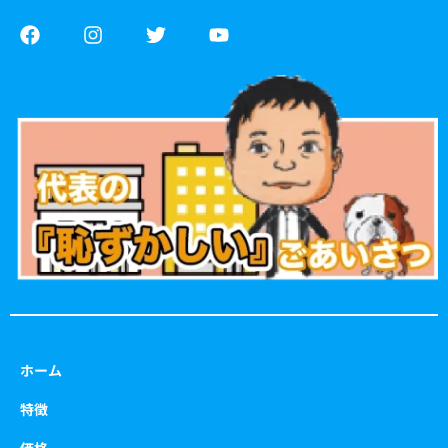
F
I
T
Y
a
n
w
o
c
s
i
u
e
t
t
t
b
a
t
u
o
g
e
b
o
r
r
e
k
a
m
ホーム
特徴